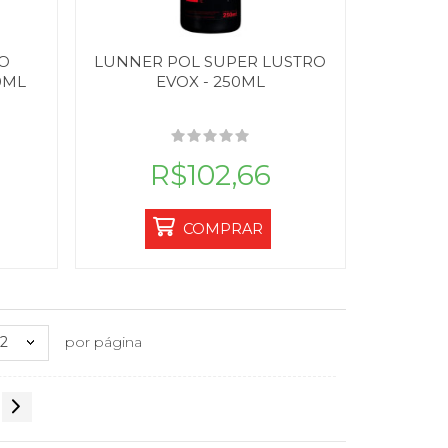
O
LUNNER POL SUPER LUSTRO
0ML
EVOX - 250ML
R$102,66
COMPRAR
12
por página