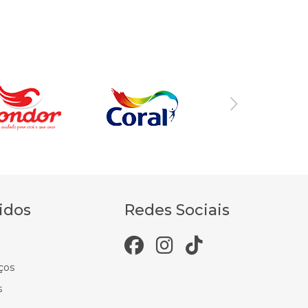
idos
Redes Sociais
ços
s