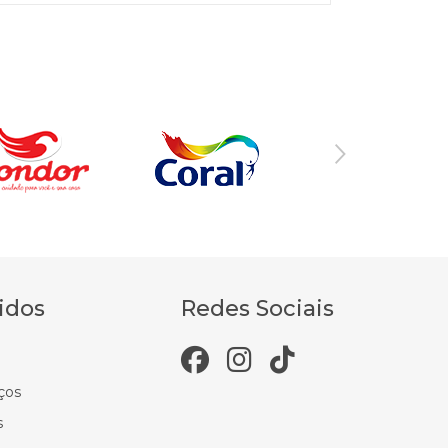
idos
Redes Sociais
ços
s