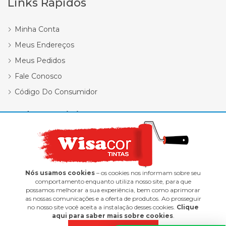
Links Rápidos
Minha Conta
Meus Endereços
Meus Pedidos
Fale Conosco
Código Do Consumidor
Redes Sociais
Nós usamos cookies
– os cookies nos informam sobre seu
comportamento enquanto utiliza nosso site, para que
possamos melhorar a sua experiência, bem como aprimorar
Wisacor Tintas | 12.418.338/0001-47
as nossas comunicações e a oferta de produtos. Ao prosseguir
no nosso site você aceita a instalação desses cookies.
Clique
E-commerce integrado ao ERP Control Shop
aqui para saber mais sobre cookies
.
© 2022 Max Scalla Informática | Todos os direitos reservados