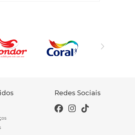
idos
Redes Sociais
ços
s