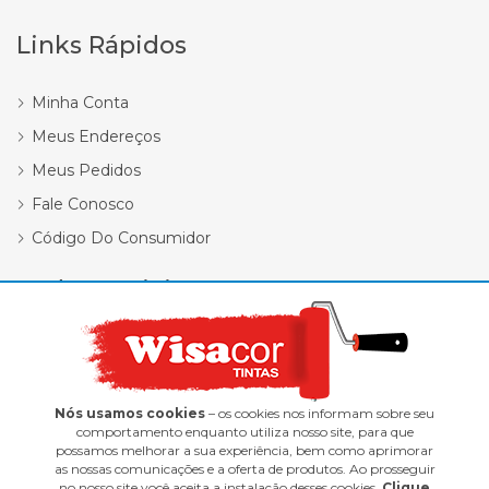
Links Rápidos
Minha Conta
Meus Endereços
Meus Pedidos
Fale Conosco
Código Do Consumidor
Redes Sociais
Nós usamos cookies
– os cookies nos informam sobre seu
comportamento enquanto utiliza nosso site, para que
possamos melhorar a sua experiência, bem como aprimorar
Wisacor Tintas | 12.418.338/0001-47
as nossas comunicações e a oferta de produtos. Ao prosseguir
no nosso site você aceita a instalação desses cookies.
Clique