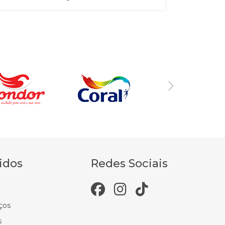
idos
Redes Sociais
ços
s