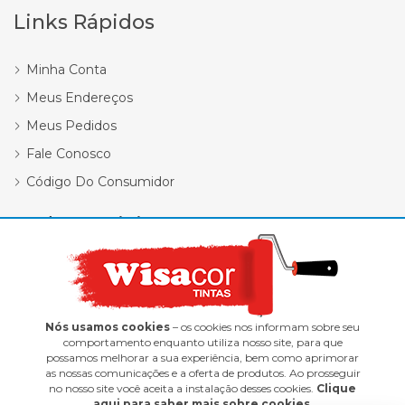
Links Rápidos
Minha Conta
Meus Endereços
Meus Pedidos
Fale Conosco
Código Do Consumidor
Redes Sociais
Nós usamos cookies
– os cookies nos informam sobre seu
comportamento enquanto utiliza nosso site, para que
possamos melhorar a sua experiência, bem como aprimorar
Wisacor Tintas | 12.418.338/0001-47
as nossas comunicações e a oferta de produtos. Ao prosseguir
no nosso site você aceita a instalação desses cookies.
Clique
E-commerce integrado ao ERP Control Shop
aqui para saber mais sobre cookies
.