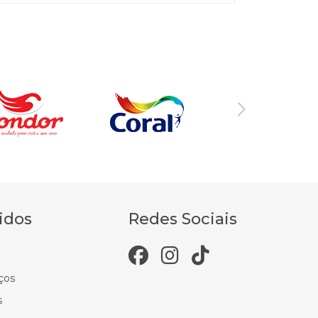
idos
Redes Sociais
ços
s