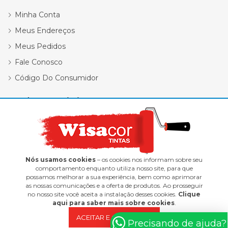
Minha Conta
Meus Endereços
Meus Pedidos
Fale Conosco
Código Do Consumidor
Redes Sociais
Nós usamos cookies
– os cookies nos informam sobre seu
comportamento enquanto utiliza nosso site, para que
possamos melhorar a sua experiência, bem como aprimorar
Wisacor Tintas | 12.418.338/0001-47
as nossas comunicações e a oferta de produtos. Ao prosseguir
no nosso site você aceita a instalação desses cookies.
Clique
E-commerce integrado ao ERP Control Shop
aqui para saber mais sobre cookies
.
© 2022 Max Scalla Informática | Todos os direitos reservados
ACEITAR E CONTINUAR
Precisando de ajuda?