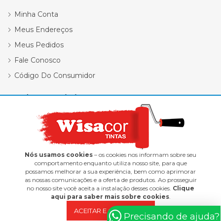
Minha Conta
Meus Endereços
Meus Pedidos
Fale Conosco
Código Do Consumidor
Redes Sociais
Nós usamos cookies
– os cookies nos informam sobre seu
comportamento enquanto utiliza nosso site, para que
possamos melhorar a sua experiência, bem como aprimorar
Wisacor Tintas | 12.418.338/0001-47
as nossas comunicações e a oferta de produtos. Ao prosseguir
no nosso site você aceita a instalação desses cookies.
Clique
E-commerce integrado ao ERP Control Shop
aqui para saber mais sobre cookies
.
© 2022 Max Scalla Informática | Todos os direitos reservados
ACEITAR E CONTINUAR
Precisando de ajuda?