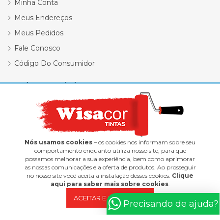
Minha Conta
Meus Endereços
Meus Pedidos
Fale Conosco
Código Do Consumidor
Redes Sociais
Nós usamos cookies
– os cookies nos informam sobre seu
comportamento enquanto utiliza nosso site, para que
possamos melhorar a sua experiência, bem como aprimorar
Wisacor Tintas | 12.418.338/0001-47
as nossas comunicações e a oferta de produtos. Ao prosseguir
no nosso site você aceita a instalação desses cookies.
Clique
E-commerce integrado ao ERP Control Shop
aqui para saber mais sobre cookies
.
© 2022 Max Scalla Informática | Todos os direitos reservados
ACEITAR E CONTINUAR
Precisando de ajuda?